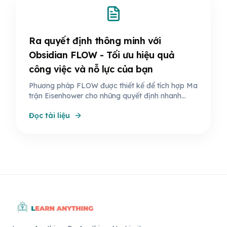
Ra quyết định thông minh với
Obsidian FLOW - Tối ưu hiệu quả
công việc và nỗ lực của bạn
Phương pháp FLOW được thiết kế để tích hợp Ma
trận Eisenhower cho những quyết định nhanh
chóng và ra quyết định với nhiều yếu tố phức tạp
Đọc tài liệu
(khi cần) thông qua thông tin ghi chú.