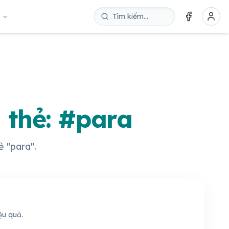
u
 thẻ: #para
ẻ "para".
ệu quả.