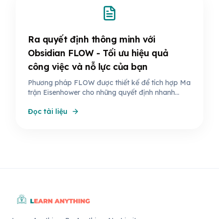
Ra quyết định thông minh với
Obsidian FLOW - Tối ưu hiệu quả
công việc và nỗ lực của bạn
Phương pháp FLOW được thiết kế để tích hợp Ma
trận Eisenhower cho những quyết định nhanh
chóng và ra quyết định với nhiều yếu tố phức tạp
Đọc tài liệu
(khi cần) thông qua thông tin ghi chú.