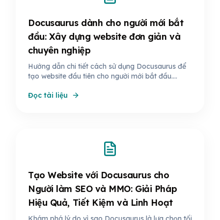
Docusaurus dành cho người mới bắt
đầu: Xây dựng website đơn giản và
chuyên nghiệp
Hướng dẫn chi tiết cách sử dụng Docusaurus để
tạo website đầu tiên cho người mới bắt đầu.
Khám phá lợi ích, cách thiết lập dễ dàng, và
Đọc tài liệu
những gì bạn cần biết để bắt đầu với Docusaurus.
Tạo Website với Docusaurus cho
Người làm SEO và MMO: Giải Pháp
Hiệu Quả, Tiết Kiệm và Linh Hoạt
Khám phá lý do vì sao Docusaurus là lựa chọn tối