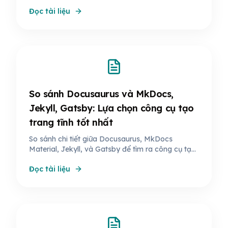
thân thiện với SEO. Khám phá các tính năng nổi
Đọc tài liệu
bật và lợi ích của Docusaurus.
So sánh Docusaurus và MkDocs,
Jekyll, Gatsby: Lựa chọn công cụ tạo
trang tĩnh tốt nhất
So sánh chi tiết giữa Docusaurus, MkDocs
Material, Jekyll, và Gatsby để tìm ra công cụ tạo
trang tĩnh phù hợp nhất cho nhu cầu của bạn.
Đọc tài liệu
Docusaurus nổi bật với tích hợp React, MDX,
SEO và khả năng mở rộng linh hoạt.