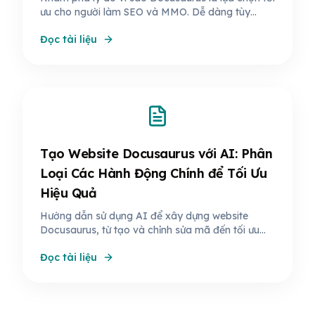
ưu cho người làm SEO và MMO. Dễ dàng tùy
chỉnh, tối ưu SEO mạnh mẽ, tiết kiệm chi phí -
Đọc tài liệu
Docusaurus mở ra cơ hội tạo website chuyên
nghiệp và thân thiện với công cụ tìm kiếm.
Tạo Website Docusaurus với AI: Phân
Loại Các Hành Động Chính để Tối Ưu
Hiệu Quả
Hướng dẫn sử dụng AI để xây dựng website
Docusaurus, từ tạo và chỉnh sửa mã đến tối ưu
hóa và bảo trì. Khám phá cách AI giúp tiết kiệm
Đọc tài liệu
thời gian và nâng cao hiệu suất.