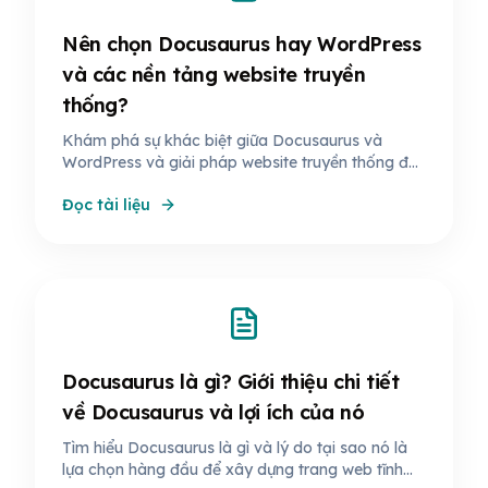
Nên chọn Docusaurus hay WordPress
và các nền tảng website truyền
thống?
Khám phá sự khác biệt giữa Docusaurus và
WordPress và giải pháp website truyền thống để
tạo một website tối ưu về chi phí, bảo mật, SEO
Đọc tài liệu
và tính linh hoạt.
Docusaurus là gì? Giới thiệu chi tiết
về Docusaurus và lợi ích của nó
Tìm hiểu Docusaurus là gì và lý do tại sao nó là
lựa chọn hàng đầu để xây dựng trang web tĩnh