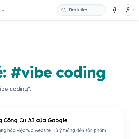
u
ẻ: #vibe coding
vibe coding".
g Công Cụ AI của Google
ạng hóa việc tạo website. Từ ý tưởng đến sản phẩm
.