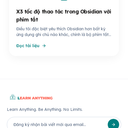
X3 tốc độ thao tác trong Obsidian với
phím tắt
Điều tôi đặc biệt yêu thích Obsidian hơn bất kỳ
ứng dụng ghi chú nào khác, chính là bộ phím tắt
phong phú và khả năng cá nhân hóa gần như vô
Đọc tài liệu
hạn giúp tăng tốc độ soạn thảo nội dung chỉ với
bàn phím.
Learn Anything. Be Anything. No Limits.