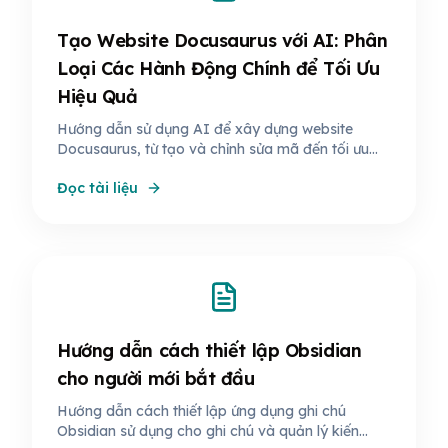
Tạo Website Docusaurus với AI: Phân
Loại Các Hành Động Chính để Tối Ưu
Hiệu Quả
Hướng dẫn sử dụng AI để xây dựng website
Docusaurus, từ tạo và chỉnh sửa mã đến tối ưu
hóa và bảo trì. Khám phá cách AI giúp tiết kiệm
Đọc tài liệu
thời gian và nâng cao hiệu suất.
Hướng dẫn cách thiết lập Obsidian
cho người mới bắt đầu
Hướng dẫn cách thiết lập ứng dụng ghi chú
Obsidian sử dụng cho ghi chú và quản lý kiến