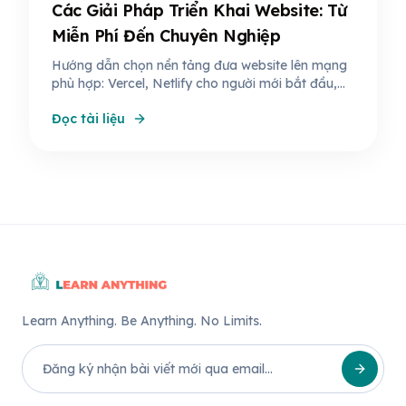
Các Giải Pháp Triển Khai Website: Từ
Miễn Phí Đến Chuyên Nghiệp
Hướng dẫn chọn nền tảng đưa website lên mạng
phù hợp: Vercel, Netlify cho người mới bắt đầu,
VPS cho người muốn tiết kiệm chi phí, và Google
Đọc tài liệu
Cloud cho doanh nghiệp. So sánh chi tiết ưu
nhược điểm từng giải pháp.
Learn Anything. Be Anything. No Limits.