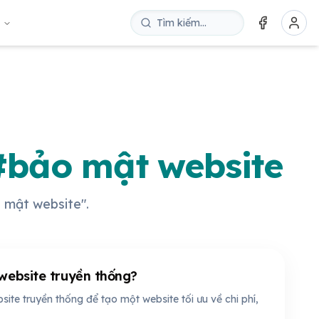
u
 #bảo mật website
o mật website".
website truyền thống?
te truyền thống để tạo một website tối ưu về chi phí,