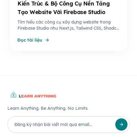
Kiến Trúc & Bộ Công Cụ Nền Tảng
Tạo Website Với Firebase Studio
Tìm hiểu các công cụ xây dựng website trong
Firebase Studio như Next.js, Tailwind CSS, Shadcn
UI một cách dễ hiểu nhất. Không cần kiến thức
Đọc tài liệu
kỹ thuật, chỉ cần hiểu để dùng AI tạo website
hiệu quả.
Learn Anything. Be Anything. No Limits.