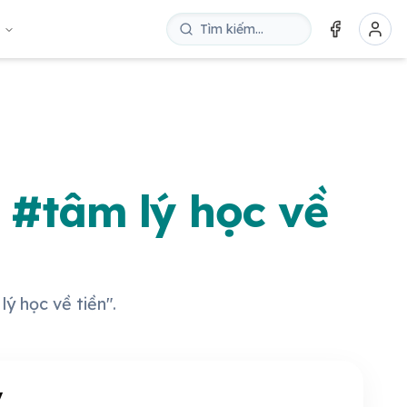
u
: #tâm lý học về
lý học về tiền".
y