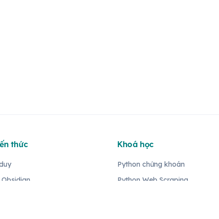
iến thức
Khoá học
 duy
Python chứng khoán
 Obsidian
Python Web Scraping
 Python
Obsidian | Ghi chú & PKM
m
Tạo web Docusaurus